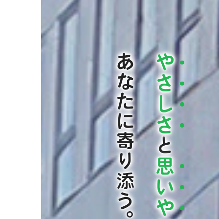
あなたに寄り添う。
や
さ
し
さ
と
思
い
や